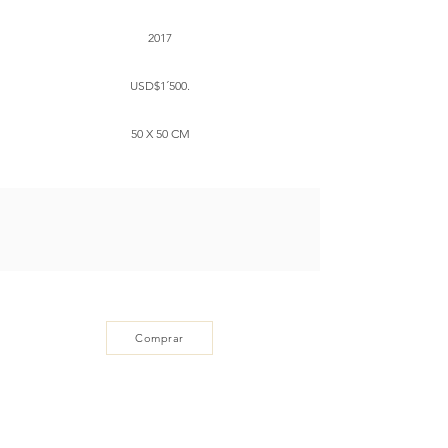
2017
USD$1´500.
50 X 50 CM
Comprar