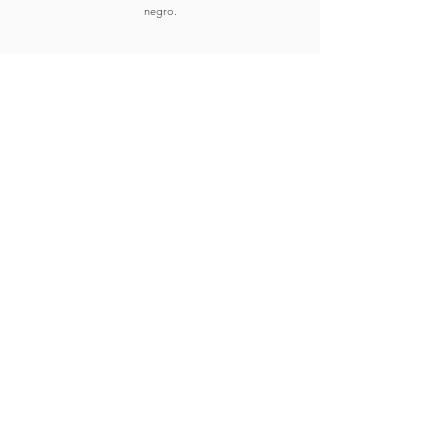
negro.
Comprar
Ver Obras