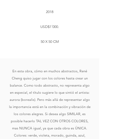
2018
USD$1´000.
50 X 50 CM
En esta obra, cómo en muchos abstractos, René
Cheng quiso jugar con los colores hasta crear un
balance. Como todo abstracto, no representa algo
en especial, el título sugiere lo que sintió el artista:
aurora (borealis). Pero más allá de representar algo
la importancia está en la combinación y vibración de
los colores alegres. Si desea algo SIMILAR, es
posible hacerlo TAL VEZ CON OTROS COLORES,
mas NUNCA igual, ya que cada obra es ÚNICA.
Colores: verde, violeta, morado, guinda, azul,