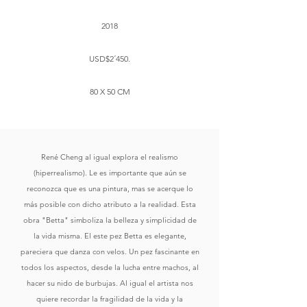
2018
USD$2´450.
80 X 50 CM
René Cheng al igual explora el realismo
(hiperrealismo). Le es importante que aún se
reconozca que es una pintura, mas se acerque lo
más posible con dicho atributo a la realidad. Esta
obra "Betta" simboliza la belleza y simplicidad de
la vida misma. El este pez Betta es elegante,
pareciera que danza con velos. Un pez fascinante en
todos los aspectos, desde la lucha entre machos, al
hacer su nido de burbujas. Al igual el artista nos
quiere recordar la fragilidad de la vida y la