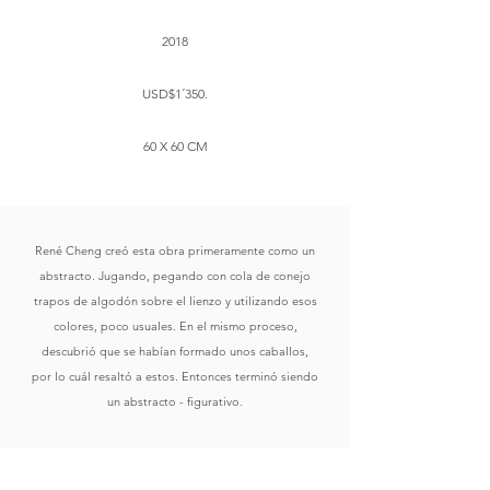
2018
USD$1´350.
60 X 60 CM
René Cheng creó esta obra primeramente como un
abstracto. Jugando, pegando con cola de conejo
trapos de algodón sobre el lienzo y utilizando esos
colores, poco usuales. En el mismo proceso,
descubrió que se habían formado unos caballos,
por lo cuál resaltó a estos. Entonces terminó siendo
un abstracto - figurativo.