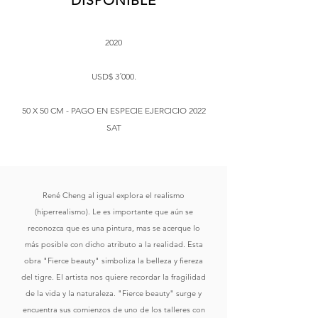
DISPONIBLE
2020
USD$ 3´000.
50 X 50 CM - PAGO EN ESPECIE EJERCICIO 2022
SAT
René Cheng al igual explora el realismo
(hiperrealismo). Le es importante que aún se
reconozca que es una pintura, mas se acerque lo
más posible con dicho atributo a la realidad. Esta
obra "Fierce beauty" simboliza la belleza y fiereza
del tigre. El artista nos quiere recordar la fragilidad
de la vida y la naturaleza. "Fierce beauty" surge y
encuentra sus comienzos de uno de los talleres con