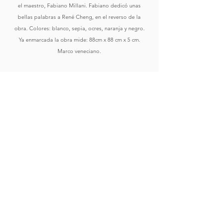
el maestro, Fabiano Millani. Fabiano dedicó unas
bellas palabras a René Cheng, en el reverso de la
obra. Colores: blanco, sepia, ocres, naranja y negro.
Ya enmarcada la obra mide: 88cm x 88 cm x 5 cm.
Marco veneciano.
Comprar
Ver Obras