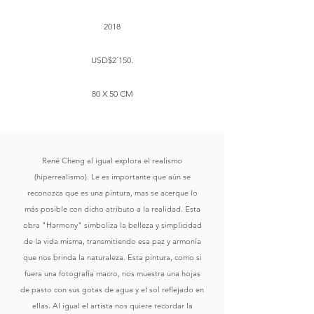
2018
USD$2´150.
80 X 50 CM
René Cheng al igual explora el realismo
(hiperrealismo). Le es importante que aún se
reconozca que es una pintura, mas se acerque lo
más posible con dicho atributo a la realidad. Esta
obra "Harmony" simboliza la belleza y simplicidad
de la vida misma, transmitiendo esa paz y armonía
que nos brinda la naturaleza. Esta pintura, como si
fuera una fotografía macro, nos muestra una hojas
de pasto con sus gotas de agua y el sol reflejado en
ellas. Al igual el artista nos quiere recordar la