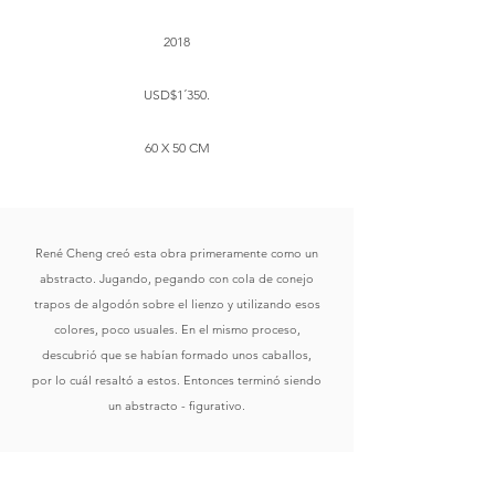
2018
USD$1´350.
60 X 50 CM
René Cheng creó esta obra primeramente como un
abstracto. Jugando, pegando con cola de conejo
trapos de algodón sobre el lienzo y utilizando esos
colores, poco usuales. En el mismo proceso,
descubrió que se habían formado unos caballos,
por lo cuál resaltó a estos. Entonces terminó siendo
un abstracto - figurativo.