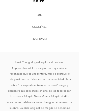
René"
2017
USD$1´450.
50 X 60 CM
René Cheng al igual explora el realismo
(hiperrealismo). Le es importante que aún se
reconozca que es una pintura, mas se acerque lo
más posible con dicho atributo a la realidad. Esta
obra "La espiral del tiempo de René" surge y
encuentra sus comienzos en uno de los talleres con
la maestra, Magda Torres Gurza. Magda dedicó
unas bellas palabras a René Cheng, en el reverso de
la obra. La obra original de Magda se denomina