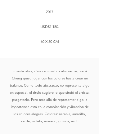
2017
USD$1´150.
60 X 50 CM
En esta obra, cómo en muchos abstractos, René
Cheng quiso jugar con los colores hasta crear un
balance. Como todo abstracto, no representa algo
en especial, el título sugiere lo que sintió el artista:
purgatorio. Pero más allá de representar algo la
importancia está en la combinación y vibración de
los colores alegres. Colores: naranja, amarillo,
verde, violeta, morado, guinda, azul.