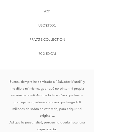
2021
USD$3´500.
​PRIVATE COLLECTION
70 X 50 CM
Bueno, siempre he admirado a "Salvador Mundi" y
me dije a mí mismo, ¿por qué no pintar mi propia
versión para mí? Así que lo hice. Creo que fue un
gran ejercicio, además no creo que tenga 450
millones de sobra en esta vida, para adquirir el
original ...
Así que lo personalicé, porque no quería hacer una
copia exacta.