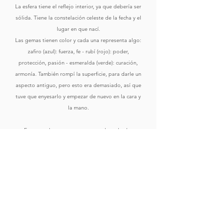
La esfera tiene el reflejo interior, ya que debería ser
sólida. Tiene la constelación celeste de la fecha y el
lugar en que nací.
Las gemas tienen color y cada una representa algo:
zafiro (azul): fuerza, fe - rubí (rojo): poder,
protección, pasión - esmeralda (verde): curación,
armonía. También rompí la superficie, para darle un
aspecto antiguo, pero esto era demasiado, así que
tuve que enyesarlo y empezar de nuevo en la cara y
la mano.
En general, estoy contento con el resultado.
Comprar