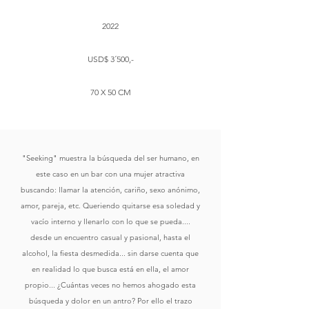
2022
USD$ 3´500,-
70 X 50 CM
"Seeking" muestra la búsqueda del ser humano, en
este caso en un bar con una mujer atractiva
buscando: llamar la atención, cariño, sexo anónimo,
amor, pareja, etc. Queriendo quitarse esa soledad y
vacío interno y llenarlo con lo que se pueda....
desde un encuentro casual y pasional, hasta el
alcohol, la fiesta desmedida... sin darse cuenta que
en realidad lo que busca está en ella, el amor
propio... ¿Cuántas veces no hemos ahogado esta
búsqueda y dolor en un antro? Por ello el trazo