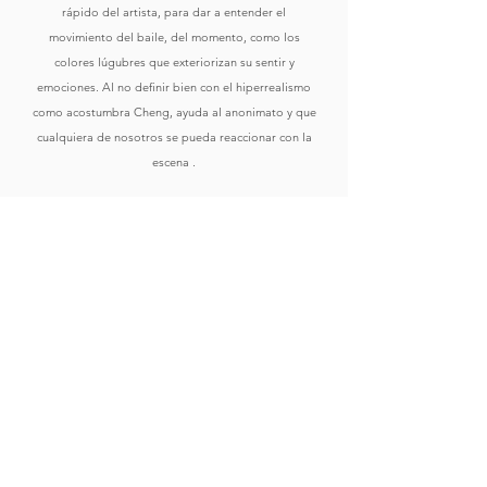
rápido del artista, para dar a entender el
movimiento del baile, del momento, como los
colores lúgubres que exteriorizan su sentir y
emociones. Al no definir bien con el hiperrealismo
como acostumbra Cheng, ayuda al anonimato y que
cualquiera de nosotros se pueda reaccionar con la
escena .
Comprar
Ver Obras