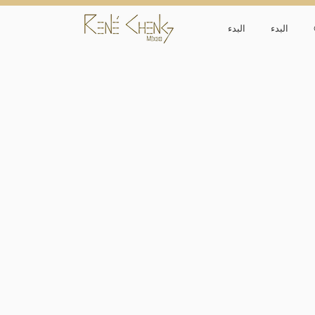
البدء
البدء