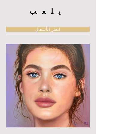
يلعب
انظر الأشغال