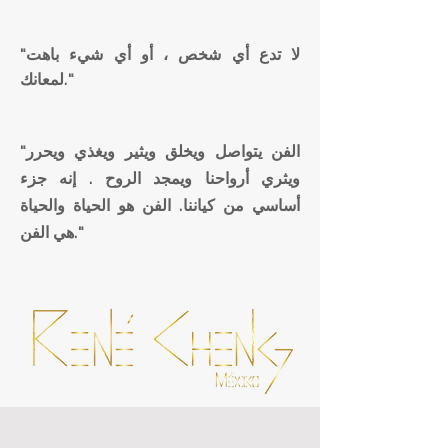
"لا تدع أي شخص ، أو أي شيء باهت
لمعانك."
"الفن يتواصل ويخلق ويثير ويغذي ويحرر
ويثري أرواحنا ويمجد
الروح
. إنه جزء
أساسي من كياننا. الفن هو الحياة والحياة
هي الفن."