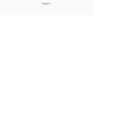
negro.
Comprar
Ver Obras