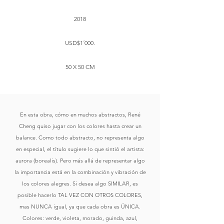
2018
USD$1´000.
50 X 50 CM
En esta obra, cómo en muchos abstractos, René
Cheng quiso jugar con los colores hasta crear un
balance. Como todo abstracto, no representa algo
en especial, el título sugiere lo que sintió el artista:
aurora (borealis). Pero más allá de representar algo
la importancia está en la combinación y vibración de
los colores alegres. Si desea algo SIMILAR, es
posible hacerlo TAL VEZ CON OTROS COLORES,
mas NUNCA igual, ya que cada obra es ÚNICA.
Colores: verde, violeta, morado, guinda, azul,