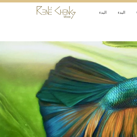
البدء
البدء