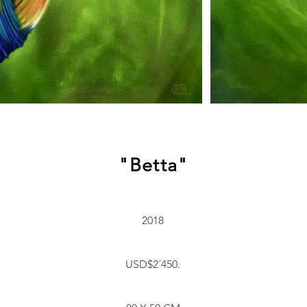
"Betta"
2018
USD$2´450.