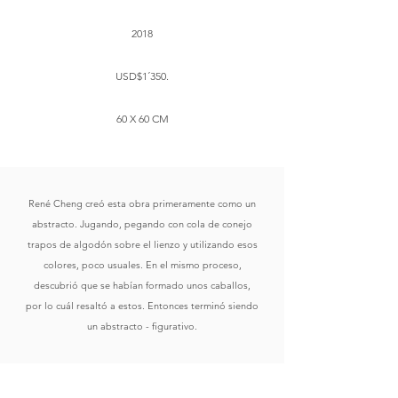
2018
USD$1´350.
60 X 60 CM
René Cheng creó esta obra primeramente como un
abstracto. Jugando, pegando con cola de conejo
trapos de algodón sobre el lienzo y utilizando esos
colores, poco usuales. En el mismo proceso,
descubrió que se habían formado unos caballos,
por lo cuál resaltó a estos. Entonces terminó siendo
un abstracto - figurativo.