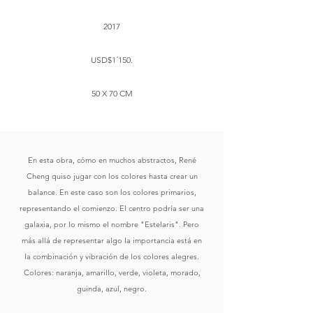
2017
USD$1´150.
50 X 70 CM
En esta obra, cómo en muchos abstractos, René
Cheng quiso jugar con los colores hasta crear un
balance. En este caso son los colores primarios,
representando el comienzo. El centro podría ser una
galaxia, por lo mismo el nombre "Estelaris". Pero
más allá de representar algo la importancia está en
la combinación y vibración de los colores alegres.
Colores: naranja, amarillo, verde, violeta, morado,
guinda, azul, negro.