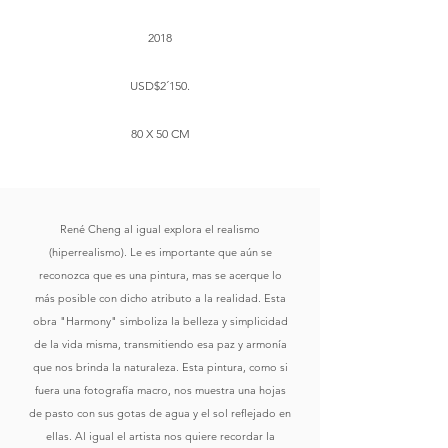
2018
USD$2´150.
80 X 50 CM
René Cheng al igual explora el realismo
(hiperrealismo). Le es importante que aún se
reconozca que es una pintura, mas se acerque lo
más posible con dicho atributo a la realidad. Esta
obra "Harmony" simboliza la belleza y simplicidad
de la vida misma, transmitiendo esa paz y armonía
que nos brinda la naturaleza. Esta pintura, como si
fuera una fotografía macro, nos muestra una hojas
de pasto con sus gotas de agua y el sol reflejado en
ellas. Al igual el artista nos quiere recordar la