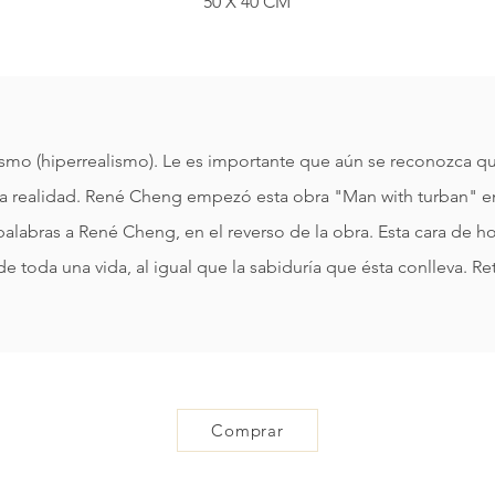
50 X 40 CM
ismo (hiperrealismo). Le es importante que aún se reconozca qu
 la realidad. René Cheng empezó esta obra "Man with turban" e
palabras a René Cheng, en el reverso de la obra. Esta cara de h
o de toda una vida, al igual que la sabiduría que ésta conlleva. R
Comprar