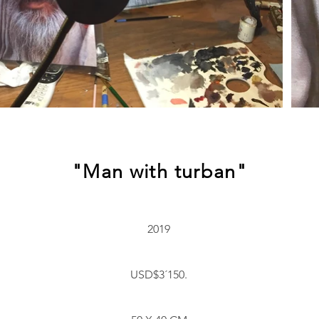
"Man with turban"
2019
USD$3´150.