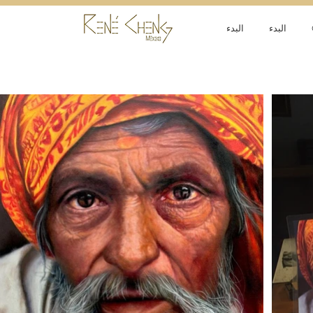
البدء
البدء