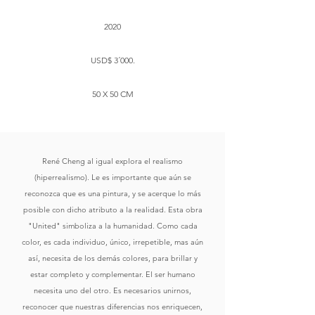
2020
USD$ 3´000.
50 X 50 CM
René Cheng al igual explora el realismo
(hiperrealismo). Le es importante que aún se
reconozca que es una pintura, y se acerque lo más
posible con dicho atributo a la realidad. Esta obra
"United" simboliza a la humanidad. Como cada
color, es cada individuo, único, irrepetible, mas aún
así, necesita de los demás colores, para brillar y
estar completo y complementar. El ser humano
necesita uno del otro. Es necesarios unirnos,
reconocer que nuestras diferencias nos enriquecen,