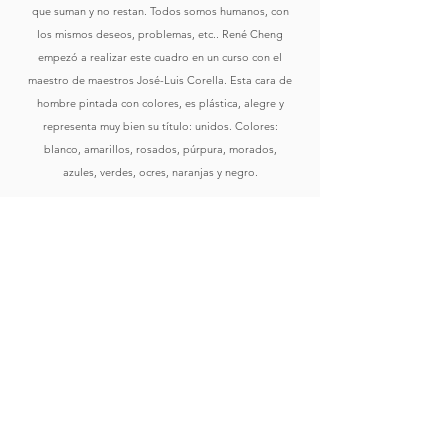
que suman y no restan. Todos somos humanos, con
los mismos deseos, problemas, etc.. René Cheng
empezó a realizar este cuadro en un curso con el
maestro de maestros José-Luis Corella. Esta cara de
hombre pintada con colores, es plástica, alegre y
representa muy bien su título: unidos. Colores:
blanco, amarillos, rosados, púrpura, morados,
azules, verdes, ocres, naranjas y negro.
Comprar
Ver Obras