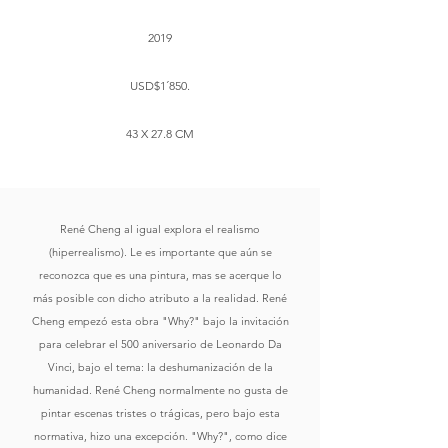
2019
USD$1´850.
43 X 27.8 CM
René Cheng al igual explora el realismo
(hiperrealismo). Le es importante que aún se
reconozca que es una pintura, mas se acerque lo
más posible con dicho atributo a la realidad. René
Cheng empezó esta obra "Why?" bajo la invitación
para celebrar el 500 aniversario de Leonardo Da
Vinci, bajo el tema: la deshumanización de la
humanidad. René Cheng normalmente no gusta de
pintar escenas tristes o trágicas, pero bajo esta
normativa, hizo una excepción. "Why?", como dice