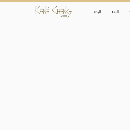
البدء
البدء