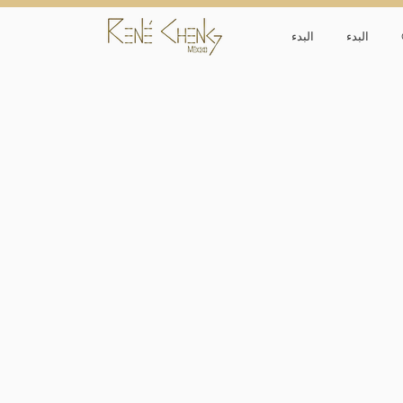
البدء
البدء