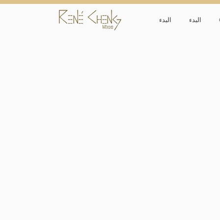
البدء
البدء