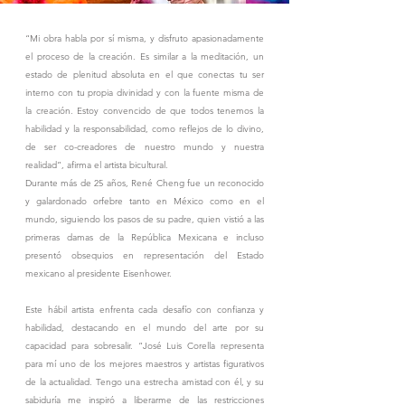
“Mi obra habla por sí misma, y disfruto apasionadamente
el proceso de la creación. Es similar a la meditación, un
estado de plenitud absoluta en el que conectas tu ser
interno con tu propia divinidad y con la fuente misma de
la creación. Estoy convencido de que todos tenemos la
habilidad y la responsabilidad, como reflejos de lo divino,
de ser co-creadores de nuestro mundo y nuestra
realidad”, afirma el artista bicultural.
Durante más de 25 años, René Cheng fue un reconocido
y galardonado orfebre tanto en México como en el
mundo, siguiendo los pasos de su padre, quien vistió a las
primeras damas de la República Mexicana e incluso
presentó obsequios en representación del Estado
mexicano al presidente Eisenhower.
Este hábil artista enfrenta cada desafío con confianza y
habilidad, destacando en el mundo del arte por su
capacidad para sobresalir. “José Luis Corella representa
para mí uno de los mejores maestros y artistas figurativos
de la actualidad. Tengo una estrecha amistad con él, y su
sabiduría me inspiró a liberarme de las restricciones