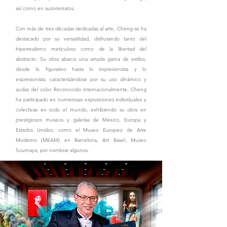
así como en autorretratos.
Con más de tres décadas dedicadas al arte, Cheng se ha
destacado por su versatilidad, disfrutando tanto del
hiperrealismo meticuloso como de la libertad del
abstracto. Su obra abarca una amplia gama de estilos,
desde lo figurativo hasta lo impresionista y lo
expresionista, caracterizándose por su uso dinámico y
audaz del color. Reconocido internacionalmente, Cheng
ha participado en numerosas exposiciones individuales y
colectivas en todo el mundo, exhibiendo su obra en
prestigiosos museos y galerías de México, Europa y
Estados Unidos, como el Museo Europeo de Arte
Moderno (MEAM) en Barcelona, Art Basel, Museo
Soumaya, por nombrar algunos.