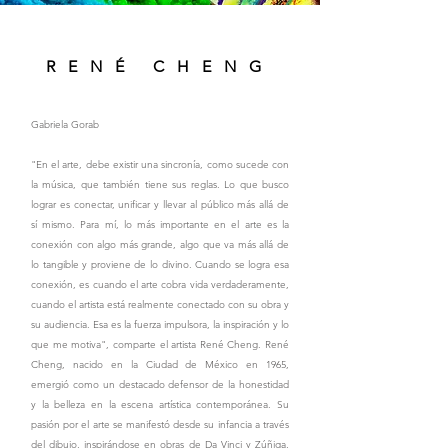
RENÉ CHENG
Gabriela Gorab
"En el arte, debe existir una sincronía, como sucede con
la música, que también tiene sus reglas. Lo que busco
lograr es conectar, unificar y llevar al público más allá de
sí mismo. Para mí, lo más importante en el arte es la
conexión con algo más grande, algo que va más allá de
lo tangible y proviene de lo divino. Cuando se logra esa
conexión, es cuando el arte cobra vida verdaderamente,
cuando el artista está realmente conectado con su obra y
su audiencia. Esa es la fuerza impulsora, la inspiración y lo
que me motiva", comparte el artista René Cheng. René
Cheng, nacido en la Ciudad de México en 1965,
emergió como un destacado defensor de la honestidad
y la belleza en la escena artística contemporánea. Su
pasión por el arte se manifestó desde su infancia a través
del dibujo, inspirándose en obras de Da Vinci y Zúñiga,