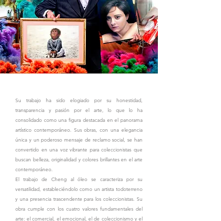
Su trabajo ha sido elogiado por su honestidad,
transparencia y pasión por el arte, lo que lo ha
consolidado como una figura destacada en el panorama
artístico contemporáneo. Sus obras, con una elegancia
única y un poderoso mensaje de reclamo social, se han
convertido en una voz vibrante para coleccionistas que
buscan belleza, originalidad y colores brillantes en el arte
contemporáneo.
El trabajo de Cheng al óleo se caracteriza por su
versatilidad, estableciéndolo como un artista todoterreno
y una presencia trascendente para los coleccionistas. Su
obra cumple con los cuatro valores fundamentales del
arte: el comercial, el emocional, el de coleccionismo y el