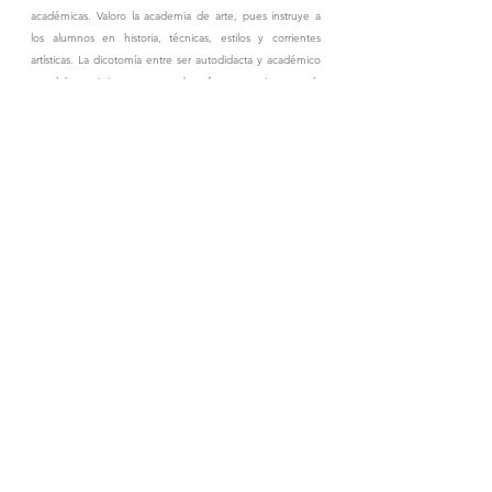
académicas. Valoro la academia de arte, pues instruye a
los alumnos en historia, técnicas, estilos y corrientes
artísticas. La dicotomía entre ser autodidacta y académico
no debe existir, ya que ambas formas enriquecen la
creación artística. Es esencial conocer las herramientas y
técnicas, pero también es fundamental entender que la
verdadera creatividad va más allá de las normas
establecidas. Respeto profundamente tanto mi trabajo
como el de mis colegas, por ello toda mi obra está
registrada en el INDAUTOR y, cuando utilizo una
referencia, menciono al autor original. Cada una de mis
obras cuenta con un certificado de autenticidad.
Coleccionar obras de otros artistas es importante para mí, y
mi regla personal es conocer al artista en persona”,
comparte René Cheng.
Este consumado artista ha expuesto su obra en
numerosos países como Argentina, Escocia, España,
Estados Unidos, Francia, Grecia, Inglaterra, Irlanda, Italia,
México y Suiza. Sus obras han sido exhibidas en museos
reconocidos tanto en México como en el extranjero,
incluyendo el Museo Soumaya, el Museo San Carlos y el