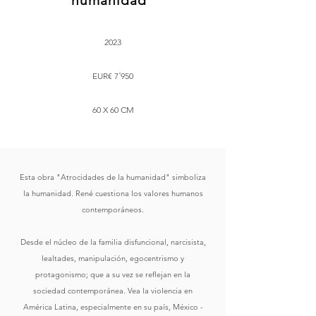
humanidad"
2023
EUR€ 7´950
60 X 60 CM
Esta obra "Atrocidades de la humanidad" simboliza
la humanidad. René cuestiona los valores humanos
contemporáneos.
Desde el núcleo de la familia disfuncional, narcisista,
lealtades, manipulación, egocentrismo y
protagonismo; que a su vez se reflejan en la
sociedad contemporánea. Vea la violencia en
América Latina, especialmente en su país, México -