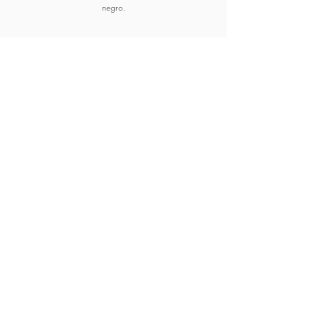
negro.
Comprar
Ver Obras