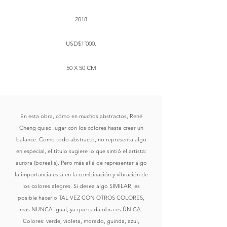
2018
USD$1´000.
50 X 50 CM
En esta obra, cómo en muchos abstractos, René
Cheng quiso jugar con los colores hasta crear un
balance. Como todo abstracto, no representa algo
en especial, el título sugiere lo que sintió el artista:
aurora (borealis). Pero más allá de representar algo
la importancia está en la combinación y vibración de
los colores alegres. Si desea algo SIMILAR, es
posible hacerlo TAL VEZ CON OTROS COLORES,
mas NUNCA igual, ya que cada obra es ÚNICA.
Colores: verde, violeta, morado, guinda, azul,