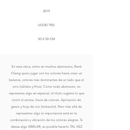
2019
USD$1´950.
​50 X 50 CM
En esta obra, cómo en muchos abstractos, René
Cheng quiso jugar con los colores hasta crear un
balance, colores más dominantes de un lado que el
otro (cálidos y fríos). Como todo abstracto, no
representa algo en especial, el título sugiere lo que
sintió el artista: lluvia de colores. Aplicación de
gesso y hoja de oro (imitación). Pero más allá de
representar algo la importancia está en la
combinación y vibración de los colores alegres. Si
desea algo SIMILAR, es posible hacerlo TAL VEZ