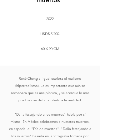
muertos"
2022
USD$ 5´400.
60 X 90 CM
René Cheng al igual explora el realismo
(hiperrealismo). Le es importante que aún se
reconozca que es una pintura, y se acerque lo más
posible con dicho atributo a la realidad.
"Dalia festejando a los muertos" habla por sí
misma. En México celebramos a nuestros muertos,
en especial el "Día de muertos". "Dalia festejando a
los muertos" basada en la fotografía tomada por