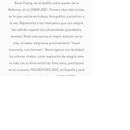
René Cheng, en el desfile sobre paseo de la
Reforma, en la CDMX 2021. Primera obra del artista,
en la que realiza en trabajo fotográfico y pictórico a
la vez. Representa a los mexicanos que con alegría
han sabido superar las adversidades (pandemia,
muerte). René cree que es el mayor atributo en la
vida, el saber adaptarse positivamente "hacer
limonada, con limones". René captura con facilidad
los colores vívidos, como expresión de alegría ante
la vida ( es su firma artística). Esta obra, participará
en el concurso FIGURATIVAS 2022, en España y está
protegida y registrada en el INDAUTOR.
Comprar