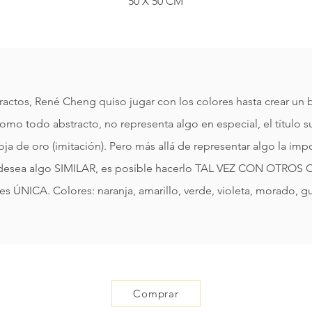
​50 X 50 CM
actos, René Cheng quiso jugar con los colores hasta crear un
Como todo abstracto, no representa algo en especial, el título sug
ja de oro (imitación). Pero más allá de representar algo la imp
 Si desea algo SIMILAR, es posible hacerlo TAL VEZ CON OTRO
es ÚNICA. Colores: naranja, amarillo, verde, violeta, morado, gu
Comprar