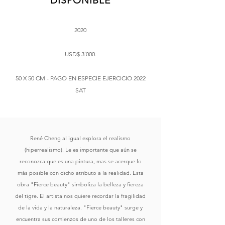
DISPONIBLE
2020
USD$ 3´000.
50 X 50 CM - PAGO EN ESPECIE EJERCICIO 2022
SAT
René Cheng al igual explora el realismo
(hiperrealismo). Le es importante que aún se
reconozca que es una pintura, mas se acerque lo
más posible con dicho atributo a la realidad. Esta
obra "Fierce beauty" simboliza la belleza y fiereza
del tigre. El artista nos quiere recordar la fragilidad
de la vida y la naturaleza. "Fierce beauty" surge y
encuentra sus comienzos de uno de los talleres con