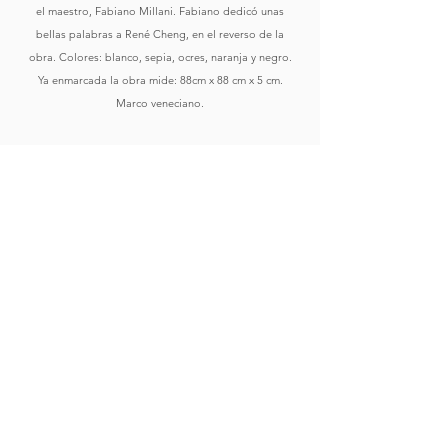
el maestro, Fabiano Millani. Fabiano dedicó unas
bellas palabras a René Cheng, en el reverso de la
obra. Colores: blanco, sepia, ocres, naranja y negro.
Ya enmarcada la obra mide: 88cm x 88 cm x 5 cm.
Marco veneciano.
Comprar
Ver Obras