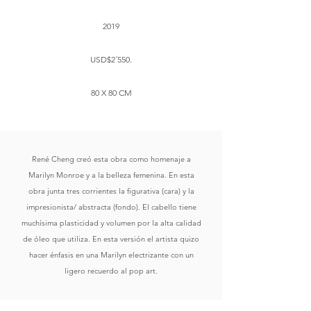
2019
USD$2´550.
80 X 80 CM
René Cheng creó esta obra como homenaje a
Marilyn Monroe y a la belleza femenina. En esta
obra junta tres corrientes la figurativa (cara) y la
impresionista/ abstracta (fondo). El cabello tiene
muchísima plasticidad y volumen por la alta calidad
de óleo que utiliza. En esta versión el artista quizo
hacer énfasis en una Marilyn electrizante con un
ligero recuerdo al pop art.