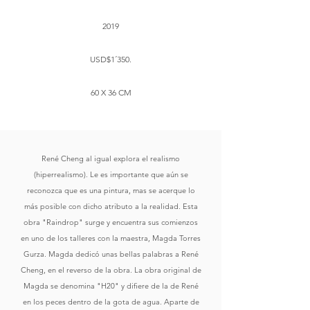
2019
USD$1´350.
60 X 36 CM
René Cheng al igual explora el realismo
(hiperrealismo). Le es importante que aún se
reconozca que es una pintura, mas se acerque lo
más posible con dicho atributo a la realidad. Esta
obra "Raindrop" surge y encuentra sus comienzos
en uno de los talleres con la maestra, Magda Torres
Gurza. Magda dedicó unas bellas palabras a René
Cheng, en el reverso de la obra. La obra original de
Magda se denomina "H20" y difiere de la de René
en los peces dentro de la gota de agua. Aparte de