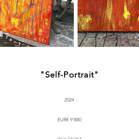
"Self-Portrait"
2024
EUR€ 9´880