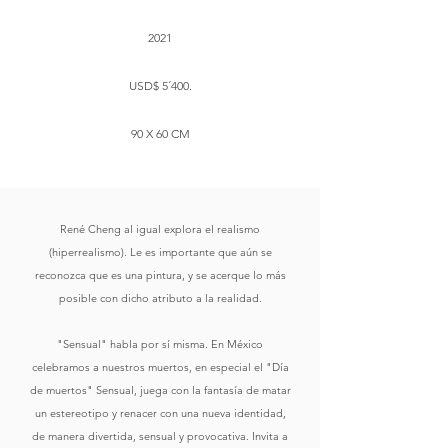
2021
USD$ 5´400.
90 X 60 CM
René Cheng al igual explora el realismo
(hiperrealismo). Le es importante que aún se
reconozca que es una pintura, y se acerque lo más
posible con dicho atributo a la realidad.
"Sensual" habla por sí misma. En México
celebramos a nuestros muertos, en especial el "Día
de muertos" Sensual, juega con la fantasía de matar
un estereotipo y renacer con una nueva identidad,
de manera divertida, sensual y provocativa. Invita a