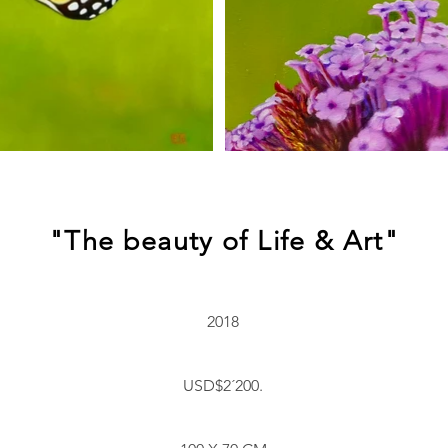
"The beauty of Life & Art"
2018
USD$2´200.