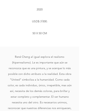
2020
USD$ 3´000.
50 X 50 CM
René Cheng al igual explora el realismo
(hiperrealismo). Le es importante que aún se
reconozca que es una pintura, y se acerque lo más
posible con dicho atributo a la realidad. Esta obra
"United" simboliza a la humanidad. Como cada
color, es cada individuo, único, irrepetible, mas aún
así, necesita de los demás colores, para brillar y
estar completo y complementar. El ser humano
necesita uno del otro. Es necesarios unirnos,
reconocer que nuestras diferencias nos enriquecen,