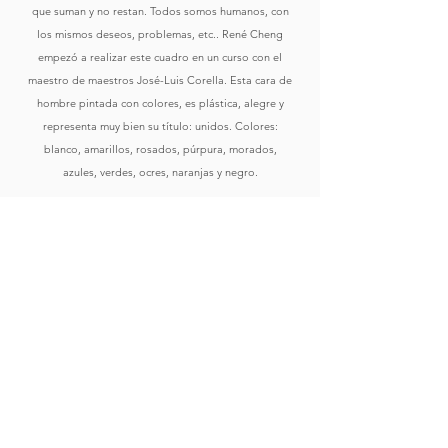
que suman y no restan. Todos somos humanos, con
los mismos deseos, problemas, etc.. René Cheng
empezó a realizar este cuadro en un curso con el
maestro de maestros José-Luis Corella. Esta cara de
hombre pintada con colores, es plástica, alegre y
representa muy bien su título: unidos. Colores:
blanco, amarillos, rosados, púrpura, morados,
azules, verdes, ocres, naranjas y negro.
Comprar
Ver Obras