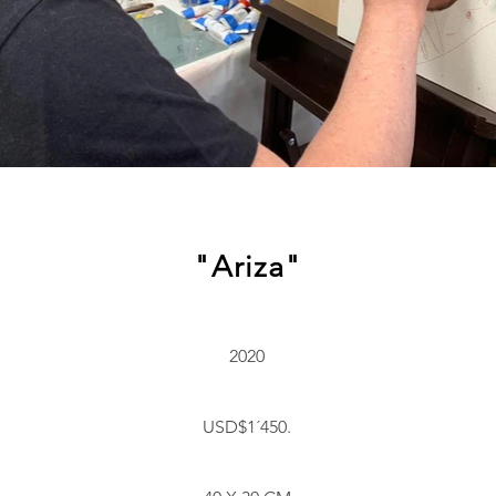
"Ariza"
2020
USD$1´450.