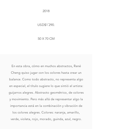
2018
USD$1´290.
​50 X 70 CM
En esta obra, cómo en muchos abstractos, René
Cheng quiso jugar con los colores hasta crear un
balance. Como todo abstracto, no representa algo
en especial, el título sugiere lo que sintió el artista:
guijarros alegres. Abstracto geométrico, de colores
y movimiento. Pero más allá de representar algo la
importancia está en la combinación y vibración de
los colores alegres. Colores: naranja, amarillo,
verde, violeta, rojo, morado, guinda, azul, negro.