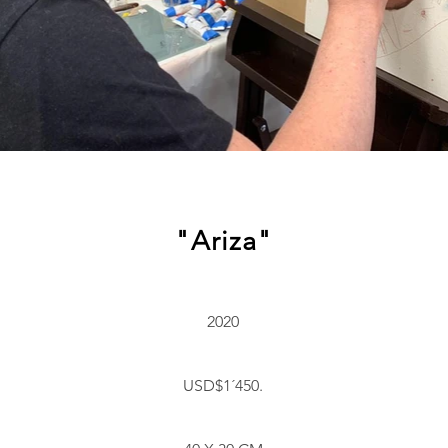
"Ariza"
2020
USD$1´450.