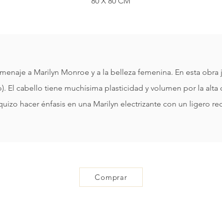
80 X 80 CM
je a Marilyn Monroe y a la belleza femenina. En esta obra junta
o). El cabello tiene muchísima plasticidad y volumen por la alta 
a quizo hacer énfasis en una Marilyn electrizante con un ligero re
Comprar