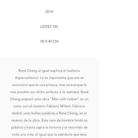
2019
USD$3´150.
50 X 40 CM
René Cheng al igual explora el realismo
(hiperrealismo). Le es importante que aún se
reconozca que es una pintura, mas se acerque lo
más posible con dicho atributo a la realidad. René
Cheng empezó esta obra "Man with turban" en un
curso con el maestro Fabiano Millani. Fabiano
dedicó unas bellas palabras a René Cheng, en el
reverso de la obra. Esta cara de hombre hindú es
plástica y hasta capta la historia y el recorrido de
toda una vida, al igual que la sabiduría que ésta