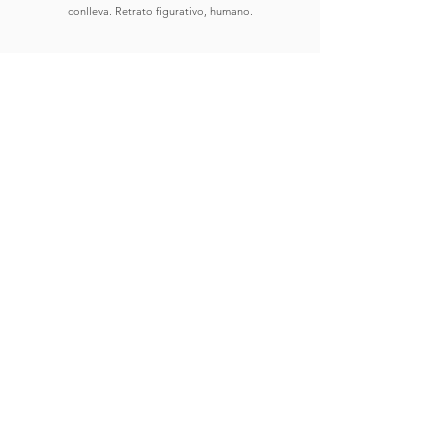
conlleva. Retrato figurativo, humano.
Comprar
Ver Obras