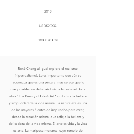
2018
USD$2´200.
100 X 70 CM
René Cheng al igual explora el realismo
(hiperrealismo). Le es importante que aún se
reconozca que es una pintura, mas se acerque lo
más posible con dicho atributo a la realidad. Esta
obra "The Beauty of Life & Art" simboliza la belleza
y simplicidad de la vida misma. La naturaleza es una
de las mayores fuentes de inspiración para crear,
desde la creación misma, que refleja la belleza y
delicadeza de la vida misma. El arte es vida y la vida
es arte. La mariposa monarca, cuyo templo de