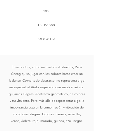
2018
USD$1´290.
​50 X 70 CM
En esta obra, cómo en muchos abstractos, René
Cheng quiso jugar con los colores hasta crear un
balance. Como todo abstracto, no representa algo
en especial, el título sugiere lo que sintió el artista:
guijarros alegres. Abstracto geométrico, de colores
y movimiento. Pero más allá de representar algo la
importancia está en la combinación y vibración de
los colores alegres. Colores: naranja, amarillo,
verde, violeta, rojo, morado, guinda, azul, negro.