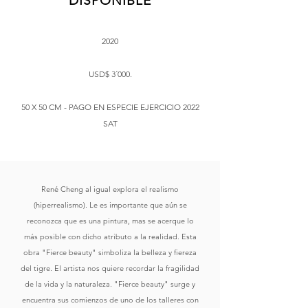
DISPONIBLE
2020
USD$ 3´000.
50 X 50 CM - PAGO EN ESPECIE EJERCICIO 2022
SAT
René Cheng al igual explora el realismo
(hiperrealismo). Le es importante que aún se
reconozca que es una pintura, mas se acerque lo
más posible con dicho atributo a la realidad. Esta
obra "Fierce beauty" simboliza la belleza y fiereza
del tigre. El artista nos quiere recordar la fragilidad
de la vida y la naturaleza. "Fierce beauty" surge y
encuentra sus comienzos de uno de los talleres con