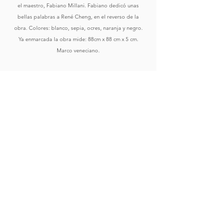
el maestro, Fabiano Millani. Fabiano dedicó unas
bellas palabras a René Cheng, en el reverso de la
obra. Colores: blanco, sepia, ocres, naranja y negro.
Ya enmarcada la obra mide: 88cm x 88 cm x 5 cm.
Marco veneciano.
Comprar
Ver Obras