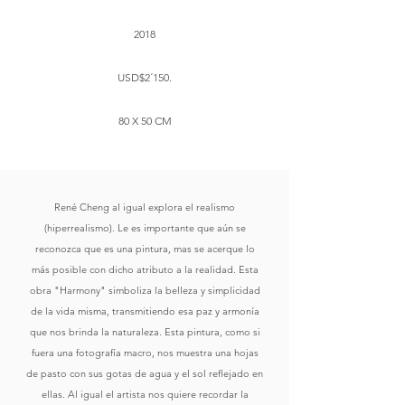
2018
USD$2´150.
80 X 50 CM
René Cheng al igual explora el realismo
(hiperrealismo). Le es importante que aún se
reconozca que es una pintura, mas se acerque lo
más posible con dicho atributo a la realidad. Esta
obra "Harmony" simboliza la belleza y simplicidad
de la vida misma, transmitiendo esa paz y armonía
que nos brinda la naturaleza. Esta pintura, como si
fuera una fotografía macro, nos muestra una hojas
de pasto con sus gotas de agua y el sol reflejado en
ellas. Al igual el artista nos quiere recordar la