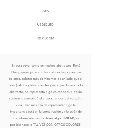
2019
USD$2´250.
​80 X 80 CM
En esta obra, cómo en muchos abstractos, René
Cheng quiso jugar con los colores hasta crear un
balance, colores más dominantes de un lado que el
otro (cálidos y fríos) - azules y naranjas. Como todo
abstracto, no representa algo en especial, el título
sugiere lo que sintió el artista: latidos del corazón,
vida. Pero más allá de representar algo la
importancia está en la combinación y vibración de
los colores alegres. Si desea algo SIMILAR, es
posible hacerlo TAL VEZ CON OTROS COLORES,