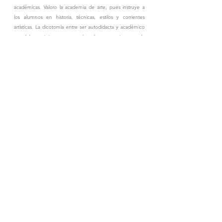
académicas. Valoro la academia de arte, pues instruye a
los alumnos en historia, técnicas, estilos y corrientes
artísticas. La dicotomía entre ser autodidacta y académico
no debe existir, ya que ambas formas enriquecen la
creación artística. Es esencial conocer las herramientas y
técnicas, pero también es fundamental entender que la
verdadera creatividad va más allá de las normas
establecidas. Respeto profundamente tanto mi trabajo
como el de mis colegas, por ello toda mi obra está
registrada en el INDAUTOR y, cuando utilizo una
referencia, menciono al autor original. Cada una de mis
obras cuenta con un certificado de autenticidad.
Coleccionar obras de otros artistas es importante para mí, y
mi regla personal es conocer al artista en persona”,
comparte René Cheng.
Este consumado artista ha expuesto su obra en
numerosos países como Argentina, Escocia, España,
Estados Unidos, Francia, Grecia, Inglaterra, Irlanda, Italia,
México y Suiza. Sus obras han sido exhibidas en museos
reconocidos tanto en México como en el extranjero,
incluyendo el Museo Soumaya, el Museo San Carlos y el