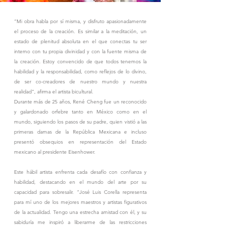
“Mi obra habla por sí misma, y disfruto apasionadamente
el proceso de la creación. Es similar a la meditación, un
estado de plenitud absoluta en el que conectas tu ser
interno con tu propia divinidad y con la fuente misma de
la creación. Estoy convencido de que todos tenemos la
habilidad y la responsabilidad, como reflejos de lo divino,
de ser co-creadores de nuestro mundo y nuestra
realidad”, afirma el artista bicultural.
Durante más de 25 años, René Cheng fue un reconocido
y galardonado orfebre tanto en México como en el
mundo, siguiendo los pasos de su padre, quien vistió a las
primeras damas de la República Mexicana e incluso
presentó obsequios en representación del Estado
mexicano al presidente Eisenhower.
Este hábil artista enfrenta cada desafío con confianza y
habilidad, destacando en el mundo del arte por su
capacidad para sobresalir. “José Luis Corella representa
para mí uno de los mejores maestros y artistas figurativos
de la actualidad. Tengo una estrecha amistad con él, y su
sabiduría me inspiró a liberarme de las restricciones