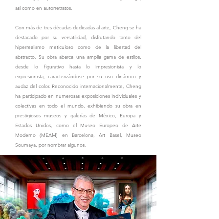
así como en autorretratos.
Con más de tres décadas dedicadas al arte, Cheng se ha
destacado por su versatilidad, disfrutando tanto del
hiperrealismo meticuloso como de la libertad del
abstracto. Su obra abarca una amplia gama de estilos,
desde lo figurativo hasta lo impresionista y lo
expresionista, caracterizándose por su uso dinámico y
audaz del color. Reconocido internacionalmente, Cheng
ha participado en numerosas exposiciones individuales y
colectivas en todo el mundo, exhibiendo su obra en
prestigiosos museos y galerías de México, Europa y
Estados Unidos, como el Museo Europeo de Arte
Moderno (MEAM) en Barcelona, Art Basel, Museo
Soumaya, por nombrar algunos.