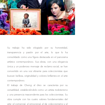
Su trabajo ha sido elogiado por su honestidad,
transparencia y pasión por el arte, lo que lo ha
consolidado como una figura destacada en el panorama
artístico contemporáneo. Sus obras, con una elegancia
única y un poderoso mensaje de reclamo social, se han
convertido en una voz vibrante para coleccionistas que
buscan belleza, originalidad y colores brillantes en el arte
contemporáneo.
El trabajo de Cheng al óleo se caracteriza por su
versatilidad, estableciéndolo como un artista todoterreno
y una presencia trascendente para los coleccionistas. Su
obra cumple con los cuatro valores fundamentales del
arte: el comercial, el emocional, el de coleccionismo y el