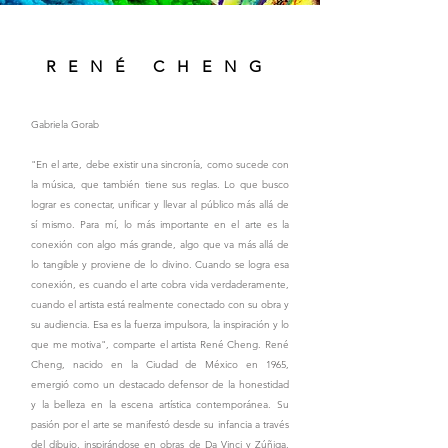
RENÉ CHENG
Gabriela Gorab
"En el arte, debe existir una sincronía, como sucede con
la música, que también tiene sus reglas. Lo que busco
lograr es conectar, unificar y llevar al público más allá de
sí mismo. Para mí, lo más importante en el arte es la
conexión con algo más grande, algo que va más allá de
lo tangible y proviene de lo divino. Cuando se logra esa
conexión, es cuando el arte cobra vida verdaderamente,
cuando el artista está realmente conectado con su obra y
su audiencia. Esa es la fuerza impulsora, la inspiración y lo
que me motiva", comparte el artista René Cheng. René
Cheng, nacido en la Ciudad de México en 1965,
emergió como un destacado defensor de la honestidad
y la belleza en la escena artística contemporánea. Su
pasión por el arte se manifestó desde su infancia a través
del dibujo, inspirándose en obras de Da Vinci y Zúñiga,