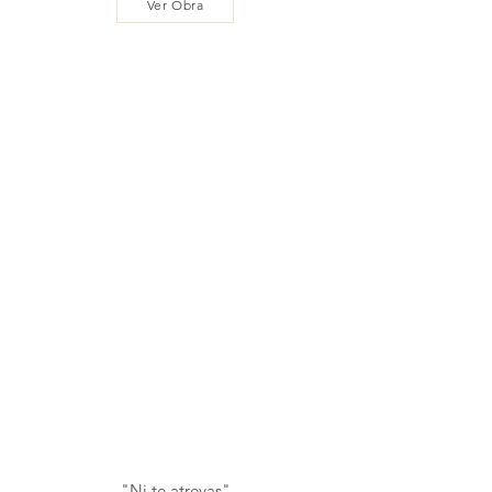
Ver Obra
"Ni te atrevas"