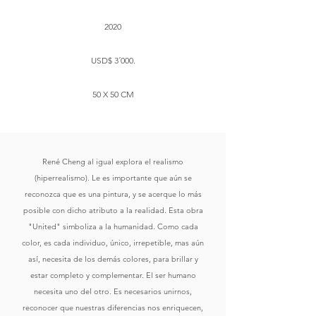
2020
USD$ 3´000.
50 X 50 CM
René Cheng al igual explora el realismo
(hiperrealismo). Le es importante que aún se
reconozca que es una pintura, y se acerque lo más
posible con dicho atributo a la realidad. Esta obra
"United" simboliza a la humanidad. Como cada
color, es cada individuo, único, irrepetible, mas aún
así, necesita de los demás colores, para brillar y
estar completo y complementar. El ser humano
necesita uno del otro. Es necesarios unirnos,
reconocer que nuestras diferencias nos enriquecen,