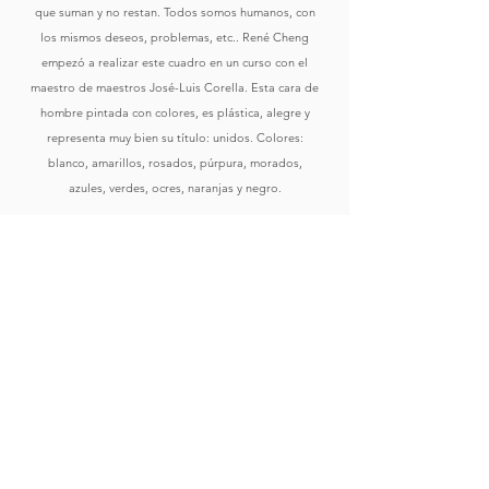
que suman y no restan. Todos somos humanos, con
los mismos deseos, problemas, etc.. René Cheng
empezó a realizar este cuadro en un curso con el
maestro de maestros José-Luis Corella. Esta cara de
hombre pintada con colores, es plástica, alegre y
representa muy bien su título: unidos. Colores:
blanco, amarillos, rosados, púrpura, morados,
azules, verdes, ocres, naranjas y negro.
Comprar
Ver Obras